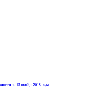
фициенты 15 ноября 2018 года