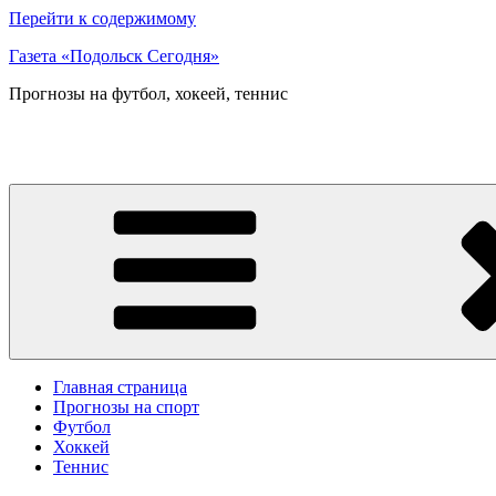
Перейти к содержимому
Газета «Подольск Сегодня»
Прогнозы на футбол, хокеей, теннис
Главная страница
Прогнозы на спорт
Футбол
Хоккей
Теннис