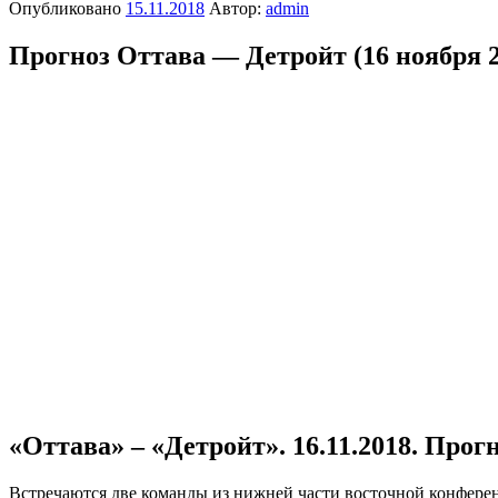
Опубликовано
15.11.2018
Автор:
admin
Прогноз Оттава — Детройт (16 ноября 
«Оттава» – «Детройт». 16.11.2018. Прог
Встречаются две команды из нижней части восточной конференц