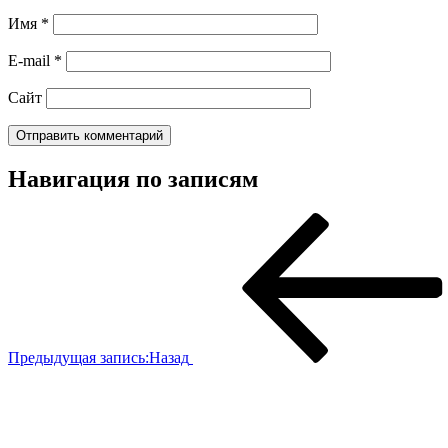
Имя
*
E-mail
*
Сайт
Навигация по записям
Предыдущая запись:
Назад