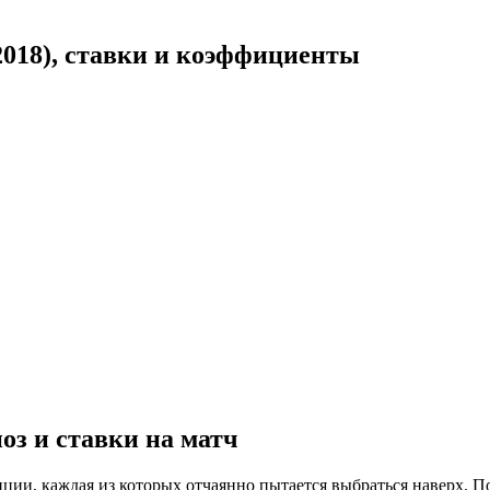
2018), ставки и коэффициенты
ноз и ставки на матч
ии, каждая из которых отчаянно пытается выбраться наверх. По