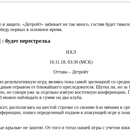
о в защите. «Детройт» забивает не так много, гостям будет тяже
обеду первых в основное время.
 : будет перестрелка
НХЛ
16.11.18, 03:30 (МСК)
Оттава – Детройт
 результативную игру, являясь пока самой зрелищной со средни
идным отрывом от ближайшего преследователя. Шутка ли, но за 1
было, не говоря уже за отдельно взятую восточную конференцию. 
йб можно наблюдать в сумме на два клуба.
сет, располагаясь на шестой строчке со своими 6-ю мячами в сре
онференции, пошел определнный подъем в атакующей игре и пошл
ные крылья» не захотят. От того и тотал нашей игры с учетом хо