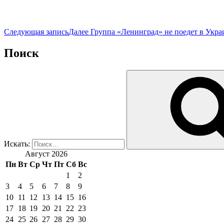
Следующая запись
Далее
Группа «Ленинград» не поедет в Укра
Поиск
Искать:
Август 2026
Пн
Вт
Ср
Чт
Пт
Сб
Вс
1
2
3
4
5
6
7
8
9
10
11
12
13
14
15
16
17
18
19
20
21
22
23
24
25
26
27
28
29
30