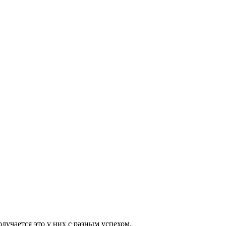
лучается это у них с разным успехом.