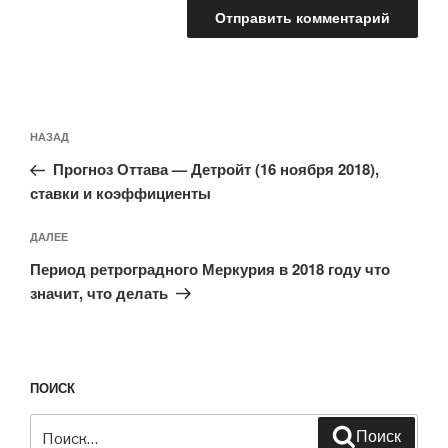
Навигация
Предыдущая
НАЗАД
по
запись:
записям
Прогноз Оттава — Детройт (16 ноября 2018),
ставки и коэффициенты
Следующая
ДАЛЕЕ
запись
Период ретроградного Меркурия в 2018 году что
значит, что делать
ПОИСК
Искать:
Поиск