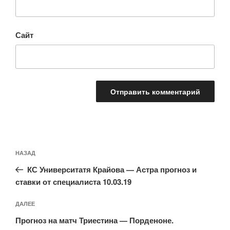
Сайт
Навигация
Предыдущая
НАЗАД
по
запись:
записям
КС Университатя Крайова — Астра прогноз и
ставки от специалиста 10.03.19
Следующая
ДАЛЕЕ
запись
Прогноз на матч Триестина — Порденоне.