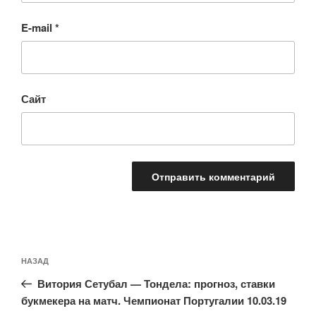
E-mail
*
Сайт
Навигация
Предыдущая
НАЗАД
по
запись:
записям
Витория Сетубал — Тондела: прогноз, ставки
букмекера на матч. Чемпионат Португалии 10.03.19