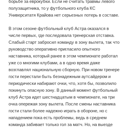
борьбе за еврокубки. Если не считать травмы левого
полузащитника, то у футбольного клуба КС
Университатя Крайова нет серьезных потерь в составе.
В этом сезоне футбольный клуб Астра оказался в
числе первых, где последовала тренерская отставка.
Слабый старт забросил команду в зону вылета, так что
руководство оперативно пригласило опытного
наставника, который ранее в этом чемпионате работал
уже со многими клубами, а в одно время даже
возглавлял национальную сборную. При новом тренере
гости перестали быть безнадежным аутсайдером и
периодически набирают очки, что, хотя бы, позволило
покинуть опасную зону. В данный момент футбольный
клуб Астра идет шестнадцатым в чемпионате, на три
очка опережая зону вылета. После смены наставника
гости стали более надежно играть в обороне, но с
нападением пока есть проблемы, ведь в среднем
команда забивает только гол за матч. Но, на выезде