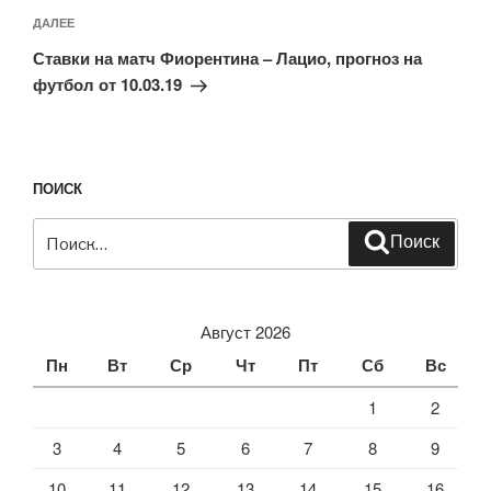
Следующая
ДАЛЕЕ
запись
Ставки на матч Фиорентина – Лацио, прогноз на
футбол от 10.03.19
ПОИСК
Искать:
Поиск
Август 2026
Пн
Вт
Ср
Чт
Пт
Сб
Вс
1
2
3
4
5
6
7
8
9
10
11
12
13
14
15
16