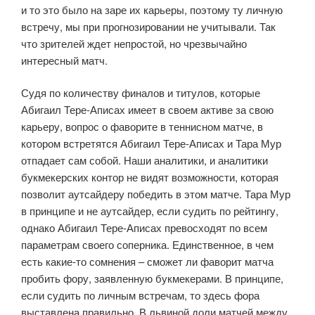
и то это было на заре их карьеры, поэтому ту личную
встречу, мы при прогнозировании не учитывали. Так
что зрителей ждет непростой, но чрезвычайно
интересный матч.
Судя по количеству финалов и титулов, которые
Абигаил Тере-Аписах имеет в своем активе за свою
карьеру, вопрос о фаворите в теннисном матче, в
котором встретятся Абигаил Тере-Аписах и Тара Мур
отпадает сам собой. Наши аналитики, и аналитики
букмекерских контор не видят возможности, которая
позволит аутсайдеру победить в этом матче. Тара Мур
в принципе и не аутсайдер, если судить по рейтингу,
однако Абигаил Тере-Аписах превосходят по всем
параметрам своего соперника. Единственное, в чем
есть какие-то сомнения – сможет ли фаворит матча
пробить фору, заявленную букмекерами. В принципе,
если судить по личным встречам, то здесь фора
выставлена правильно. В львиной доли матчей между