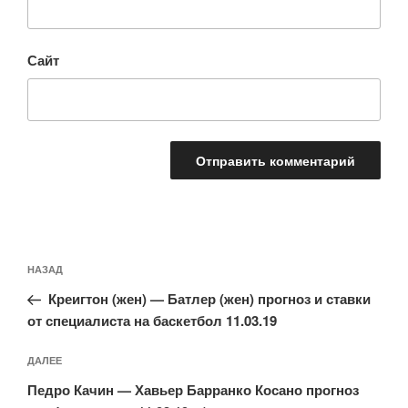
Сайт
Навигация
Предыдущая
НАЗАД
по
запись:
записям
Креигтон (жен) — Батлер (жен) прогноз и ставки
от специалиста на баскетбол 11.03.19
Следующая
ДАЛЕЕ
запись
Педро Качин — Хавьер Барранко Косано прогноз