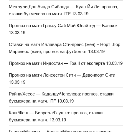
Мехлули Дон Аянда Сибанда — Куан-Йи Ли: прогноз,
ставки букмекера на матч. ITF 13.03.19
Прогноз на матч Граксу Сай Май Юнайтед — Бангкок
13.03.19
Ставки на матч Иллавара Стингрейс (жен) – Норт Шор
Маринерс (жен), прогноз на футбол от 13.03.19
Прогноз на матч Индостан — Гоа II от эксперта 13.03.19
Прогноз на матч Лонсестон Сити — Девонпорт Сити
13.03.19
Райна/Хессе — Каданцу/Чепелова: прогноз, ставки
букмекера на матч. ITF 13.03.19
Канг/Фенг — Биррелл/Глушко: прогноз, ставки
букмекера на матч. 13.03.19
Глисон/Марино — Бекташ/Мур прогноз и ставки от