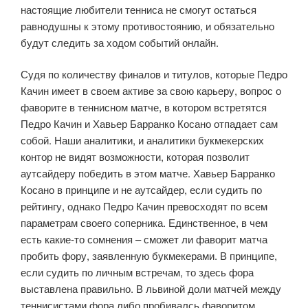
настоящие любители тенниса не смогут остаться
равнодушны к этому противостоянию, и обязательно
будут следить за ходом событий онлайн.
Судя по количеству финалов и титулов, которые Педро
Качин имеет в своем активе за свою карьеру, вопрос о
фаворите в теннисном матче, в котором встретятся
Педро Качин и Хавьер Барранко Косано отпадает сам
собой. Наши аналитики, и аналитики букмекерских
контор не видят возможности, которая позволит
аутсайдеру победить в этом матче. Хавьер Барранко
Косано в принципе и не аутсайдер, если судить по
рейтингу, однако Педро Качин превосходят по всем
параметрам своего соперника. Единственное, в чем
есть какие-то сомнения – сможет ли фаворит матча
пробить фору, заявленную букмекерами. В принципе,
если судить по личным встречам, то здесь фора
выставлена правильно. В львиной доли матчей между
теннисистами фора либо пробивалсь фаворитом