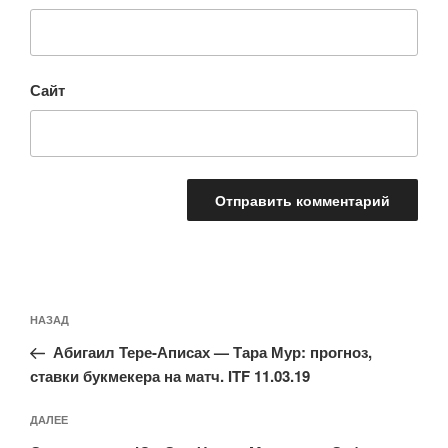
Сайт
Навигация
Предыдущая
НАЗАД
по
запись:
записям
Абигаил Тере-Аписах — Тара Мур: прогноз,
ставки букмекера на матч. ITF 11.03.19
Следующая
ДАЛЕЕ
запись