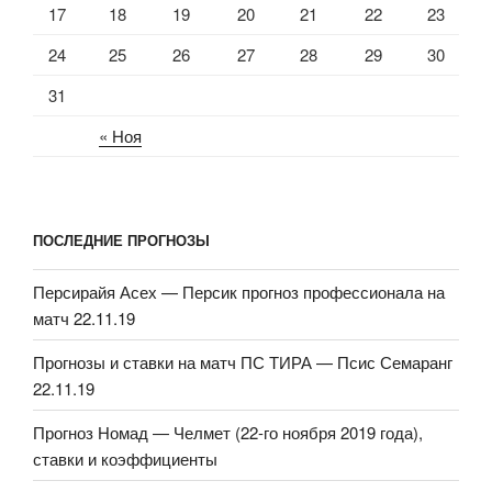
17
18
19
20
21
22
23
24
25
26
27
28
29
30
31
« Ноя
ПОСЛЕДНИЕ ПРОГНОЗЫ
Персирайя Асех — Персик прогноз профессионала на
матч 22.11.19
Прогнозы и ставки на матч ПС ТИРА — Псис Семаранг
22.11.19
Прогноз Номад — Челмет (22-го ноября 2019 года),
ставки и коэффициенты