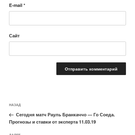
E-mail
*
Сайт
Навигация
Предыдущая
НАЗАД
по
запись:
записям
Сегодня матч Рауль Бранкаччо — Го Соеда.
Прогнозы и ставки от эксперта 11.03.19
ДАЛЕЕ