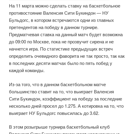
На 11 марта можно сделать ставку на баскетбольное
противостояние Валенсия Сити Букиндон — НУ
Бульдогс, в котором встречаются одни из главных
претендентов на победу в данном турнире.
Предматчевая ставка на данный матч будет возможна
до 09:00 по Москве, пока не прозвучит сирена и не
начнется игра. По статистике предыдущих встреч
определить очевидного фаворита не так просто, так как
в последних десяти матчах было по пять побед у
каждой команды.
Из-за того, что в данном баскетбольном матче
большинство ставит на то, что выиграет Валенсия
Сити Букиндон, коэффициент на победу за последние
несколько дней просел до 1.275. А котировка на то, что
выиграет НУ Бульдогс повысилась до 3.62.
В этом розыгрыше турнира баскетбольный клуб
Валенсия Сити Букиндон показывает неоднозначные