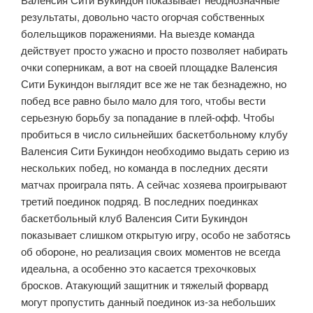
результаты, довольно часто огорчая собственных
болельщиков поражениями. На выезде команда
действует просто ужасно и просто позволяет набирать
очки соперникам, а вот на своей площадке Валенсия
Сити Букиндон выглядит все же не так безнадежно, но
побед все равно было мало для того, чтобы вести
серьезную борьбу за попадание в плей-офф. Чтобы
пробиться в число сильнейших баскетбольному клубу
Валенсия Сити Букиндон необходимо выдать серию из
нескольких побед, но команда в последних десяти
матчах проиграла пять. А сейчас хозяева проигрывают
третий поединок подряд. В последних поединках
баскетбольный клуб Валенсия Сити Букиндон
показывает слишком открытую игру, особо не заботясь
об обороне, но реализация своих моментов не всегда
идеальна, а особенно это касается трехочковых
бросков. Атакующий защитник и тяжелый форвард
могут пропустить данный поединок из-за небольших