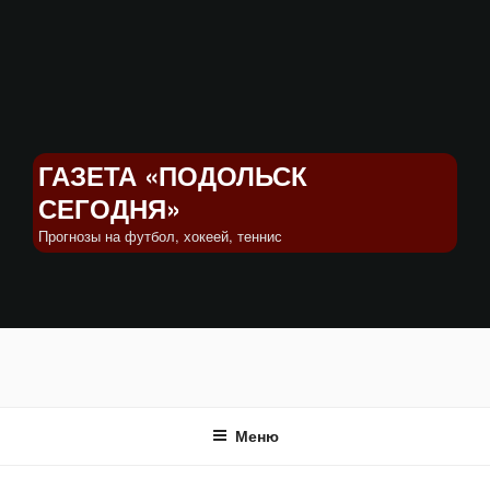
Перейти
к
содержимому
ГАЗЕТА «ПОДОЛЬСК
СЕГОДНЯ»
Прогнозы на футбол, хокеей, теннис
Меню