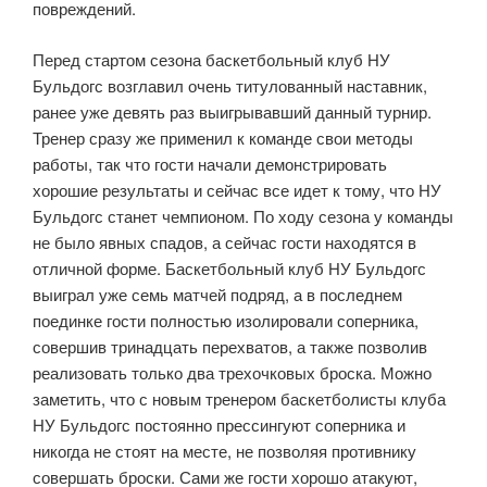
повреждений.
Перед стартом сезона баскетбольный клуб НУ
Бульдогс возглавил очень титулованный наставник,
ранее уже девять раз выигрывавший данный турнир.
Тренер сразу же применил к команде свои методы
работы, так что гости начали демонстрировать
хорошие результаты и сейчас все идет к тому, что НУ
Бульдогс станет чемпионом. По ходу сезона у команды
не было явных спадов, а сейчас гости находятся в
отличной форме. Баскетбольный клуб НУ Бульдогс
выиграл уже семь матчей подряд, а в последнем
поединке гости полностью изолировали соперника,
совершив тринадцать перехватов, а также позволив
реализовать только два трехочковых броска. Можно
заметить, что с новым тренером баскетболисты клуба
НУ Бульдогс постоянно прессингуют соперника и
никогда не стоят на месте, не позволяя противнику
совершать броски. Сами же гости хорошо атакуют,