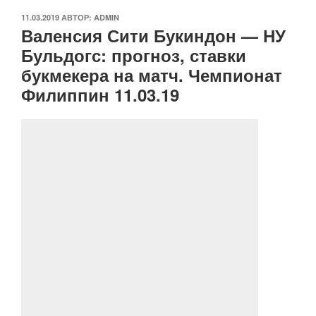
ОПУБЛИКОВАНО
11.03.2019
АВТОР:
ADMIN
Валенсия Сити Букиндон — НУ
Бульдогс: прогноз, ставки
букмекера на матч. Чемпионат
Филиппин 11.03.19