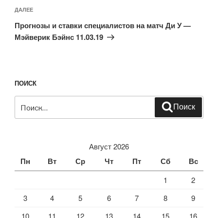
Следующая
ДАЛЕЕ
запись
Прогнозы и ставки специалистов на матч Ди У —
Мэйверик Бэйнс 11.03.19
ПОИСК
Искать:
Поиск
Август 2026
Пн
Вт
Ср
Чт
Пт
Сб
Вс
1
2
3
4
5
6
7
8
9
10
11
12
13
14
15
16