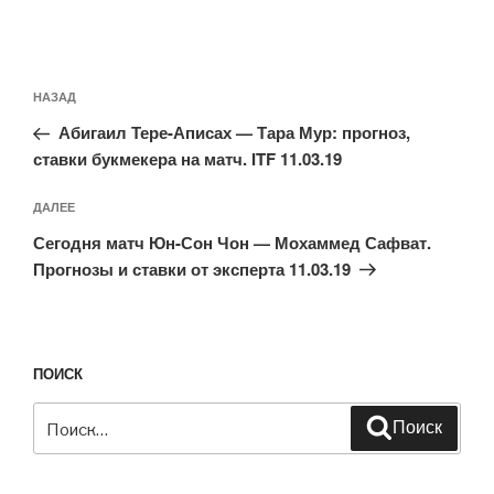
Навигация
Предыдущая
НАЗАД
по
запись:
записям
Абигаил Тере-Аписах — Тара Мур: прогноз,
ставки букмекера на матч. ITF 11.03.19
Следующая
ДАЛЕЕ
запись
Сегодня матч Юн-Сон Чон — Мохаммед Сафват.
Прогнозы и ставки от эксперта 11.03.19
ПОИСК
Искать:
Поиск