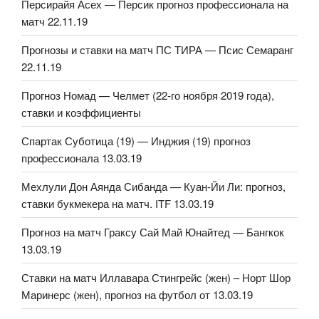
Персирайя Асех — Персик прогноз профессионала на
матч 22.11.19
Прогнозы и ставки на матч ПС ТИРА — Псис Семаранг
22.11.19
Прогноз Номад — Челмет (22-го ноября 2019 года),
ставки и коэффициенты
Спартак Суботица (19) — Инджия (19) прогноз
профессионала 13.03.19
Мехлули Дон Аянда Сибанда — Куан-Йи Ли: прогноз,
ставки букмекера на матч. ITF 13.03.19
Прогноз на матч Граксу Сай Май Юнайтед — Бангкок
13.03.19
Ставки на матч Иллавара Стингрейс (жен) – Норт Шор
Маринерс (жен), прогноз на футбол от 13.03.19